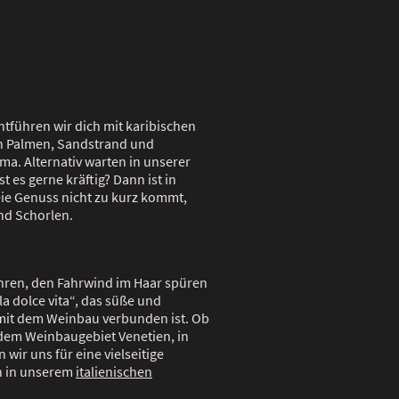
tführen wir dich mit karibischen
hen Palmen, Sandstrand und
ma. Alternativ warten in unserer
t es gerne kräftig? Dann ist in
eie Genuss nicht zu kurz kommt,
und Schorlen.
hren, den Fahrwind im Haar spüren
a dolce vita“, das süße und
g mit dem Weinbau verbunden ist. Ob
 dem Weinbaugebiet Venetien, in
wir uns für eine vielseitige
n in unserem
italienischen