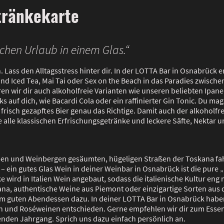
tränkekarte
ckchen Urlaub in einem Glas.“
ss den Alltagsstress hinter dir. In der LOTTA Bar in Osnabrück en
land Iced Tea, Mai Tai oder Sex on the Beach in das Paradies zwisc
en wir dir auch alkoholfreie Varianten wie unseren beliebten Ipane
 auf dich, wie Bacardi Cola oder ein raffinierter Gin Tonic. Du mags
frisch gezapftes Bier genau das Richtige. Damit auch der alkoholfr
e alle klassischen Erfrischungsgetränke und leckere Säfte, Nektar 
men und Weinbergen gesäumten, hügeligen Straßen der Toskana fa
 ein gutes Glas Wein in deiner Weinbar in Osnabrück ist die pure „l
e wird in Italien Wein angebaut, sodass die italienische Kultur en
kana, authentische Weine aus Piemont oder einzigartige Sorten aus
dem guten Abendessen dazu. In deiner LOTTA Bar in Osnabrück haben 
 und Roséweinen entschieden. Gerne empfehlen wir dir zum Esse
nden Jahrgang. Sprich uns dazu einfach persönlich an.