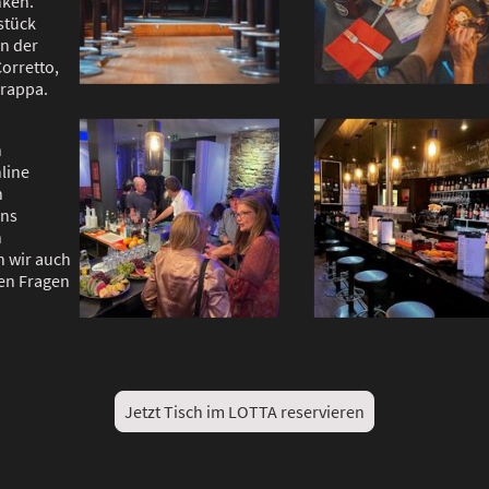
nken.
stück
in der
orretto,
Grappa.
n
line
n
uns
n
n wir auch
len Fragen
Jetzt Tisch im LOTTA reservieren