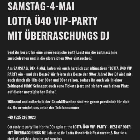
SAMSTAG-4-MAI
LOTTA Ü40 VIP-PARTY
MIT ÜBERRASCHUNGS DJ
Seid ihr bereit für eine unvergessliche Zeit? Lasst uns die Zeitmaschine
zurückdrehen und in die glorreichen 90er eintauchen!
Am SAMSTAG, DEN 4 MAI, laden wir euch herzlich zur ultimativen *LOTTA Ü40 VIP
PARTY ein - und das Beste? Wir feiern das Beste der 90er Jahre! Der DJ wird mit
euch durch die Hits der 80er und 90er reisen, sodass ihr euch wie in einer
Zeitkapsel fühlt! Schnappt euch eure Tickets jetzt und sichert euch einen Platz
auf dieser nostalgischen Reise!
Während und außerhalb der Geschäftszeiten sind wir gerne persönlich für dich
da. Du erreichst uns unter der Telefonnummer
+49 1525 216 9823
Get ready to party like it's the 90s again at the
LOTTA Ü40 VIP-PARTY - BEST OF 90ER
MIT ÜBERRASCHUNGS DJ
! Join us at the
Lotta Osnabrück Restaurant & Bar
for a
night of nostalgia, dancing, and surprises.